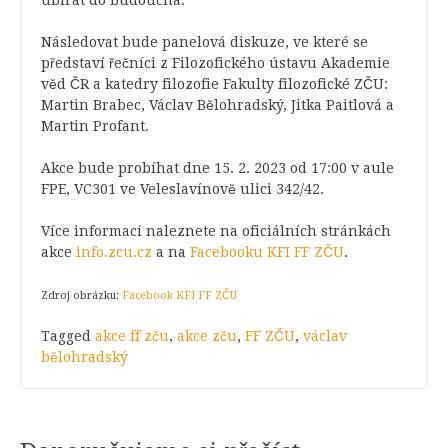
Následovat bude panelová diskuze, ve které se
představí řečníci z Filozofického ústavu Akademie
věd ČR a katedry filozofie Fakulty filozofické ZČU:
Martin Brabec, Václav Bělohradský, Jitka Paitlová a
Martin Profant.
Akce bude probíhat dne 15. 2. 2023 od 17:00 v aule
FPE, VC301 ve Veleslavínově ulici 342/42.
Více informací naleznete na oficiálních stránkách
akce
info.zcu.cz
a na
Facebooku KFI FF ZČU
.
Zdroj obrázku:
Facebook KFI FF ZČU
Tagged
akce ff zču
,
akce zču
,
FF ZČU
,
václav
bělohradský