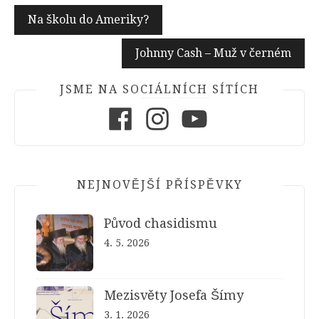
Navigace
Na školu do Ameriky?
pro
Johnny Cash – Muž v černém
příspěvek
JSME NA SOCIÁLNÍCH SÍTÍCH
Facebook
Instagram
Youtube
NEJNOVĚJŠÍ PŘÍSPĚVKY
Původ chasidismu
4. 5. 2026
Mezisvěty Josefa Šímy
3. 1. 2026