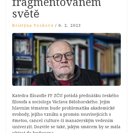
fragmentovaném
světě
Kristýna Vozková
/
6. 2. 2023
Katedra filozofie FF ZČU pořádá přednášku českého
filosofa a sociologa Václava Bělohorského. Jejím
hlavním tématem bude problematika akademické
svobody, jejího vzniku a proměn souvisejících s
#metoo, cancel culture či manažerským vedením
univerzit. Dozvíte se také, jakým směrem by se měla
ubírat do budoucna.