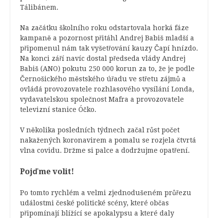
Tálibánem.
Na začátku školního roku odstartovala horká fáze
kampaně a pozornost přitáhl Andrej Babiš mladší a
připomenul nám tak vyšetřování kauzy Čapí hnízdo.
Na konci září navíc dostal předseda vlády Andrej
Babiš (ANO) pokutu 250 000 korun za to, že je podle
Černošického městského úřadu ve střetu zájmů a
ovládá provozovatele rozhlasového vysílání Londa,
vydavatelskou společnost Mafra a provozovatele
televizní stanice Óčko.
V několika posledních týdnech začal růst počet
nakažených koronavirem a pomalu se rozjela čtvrtá
vlna covidu. Držme si palce a dodržujme opatření.
Pojďme volit!
Po tomto rychlém a velmi zjednodušeném průřezu
událostmi české politické scény, které občas
připomínají blížící se apokalypsu a které daly