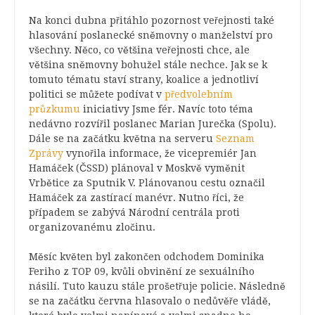
Na konci dubna přitáhlo pozornost veřejnosti také
hlasování poslanecké sněmovny o manželství pro
všechny. Něco, co většina veřejnosti chce, ale
většina sněmovny bohužel stále nechce. Jak se k
tomuto tématu staví strany, koalice a jednotliví
politici se můžete podívat v
předvolebním
průzkumu
iniciativy Jsme fér. Navíc toto téma
nedávno rozvířil poslanec Marian Jurečka (Spolu).
Dále se na začátku května na serveru
Seznam
Zprávy
vynořila informace, že vicepremiér Jan
Hamáček (ČSSD) plánoval v Moskvě vyměnit
Vrbětice za Sputnik V. Plánovanou cestu označil
Hamáček za zastírací manévr. Nutno říci, že
případem se zabývá Národní centrála proti
organizovanému zločinu.
Měsíc květen byl zakončen odchodem Dominika
Feriho z TOP 09, kvůli obvinění ze sexuálního
násilí. Tuto kauzu stále prošetřuje policie. Následně
se na začátku června hlasovalo o nedůvěře vládě,