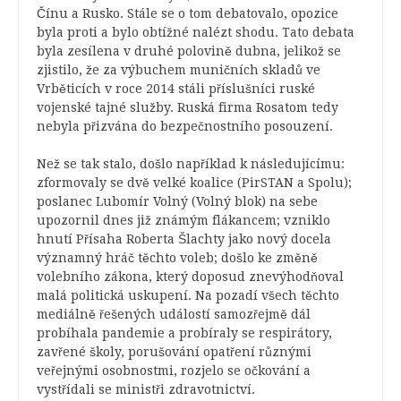
Čínu a Rusko. Stále se o tom debatovalo, opozice
byla proti a bylo obtížné nalézt shodu. Tato debata
byla zesílena v druhé polovině dubna, jelikož se
zjistilo, že za výbuchem muničních skladů ve
Vrběticích v roce 2014 stáli příslušníci ruské
vojenské tajné služby. Ruská firma Rosatom tedy
nebyla přizvána do bezpečnostního posouzení.
Než se tak stalo, došlo například k následujícímu:
zformovaly se dvě velké koalice (PirSTAN a Spolu);
poslanec Lubomír Volný (Volný blok) na sebe
upozornil dnes již známým flákancem; vzniklo
hnutí Přísaha Roberta Šlachty jako nový docela
významný hráč těchto voleb; došlo ke změně
volebního zákona, který doposud znevýhodňoval
malá politická uskupení. Na pozadí všech těchto
mediálně řešených událostí samozřejmě dál
probíhala pandemie a probíraly se respirátory,
zavřené školy, porušování opatření různými
veřejnými osobnostmi, rozjelo se očkování a
vystřídali se ministři zdravotnictví.