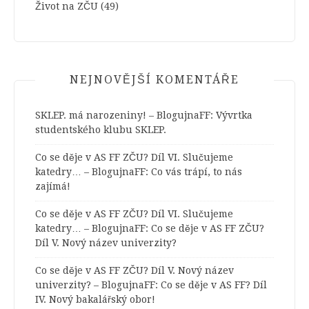
Život na ZČU
(49)
NEJNOVĚJŠÍ KOMENTÁŘE
SKLEP. má narozeniny! – BlogujnaFF
:
Vývrtka
studentského klubu SKLEP.
Co se děje v AS FF ZČU? Díl VI. Slučujeme
katedry… – BlogujnaFF
:
Co vás trápí, to nás
zajímá!
Co se děje v AS FF ZČU? Díl VI. Slučujeme
katedry… – BlogujnaFF
:
Co se děje v AS FF ZČU?
Díl V. Nový název univerzity?
Co se děje v AS FF ZČU? Díl V. Nový název
univerzity? – BlogujnaFF
:
Co se děje v AS FF? Díl
IV. Nový bakalářský obor!