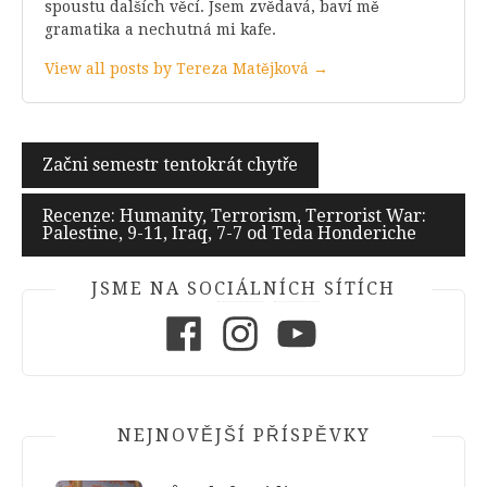
spoustu dalších věcí. Jsem zvědavá, baví mě
gramatika a nechutná mi kafe.
View all posts by Tereza Matějková →
Navigace
Začni semestr tentokrát chytře
pro
Recenze: Humanity, Terrorism, Terrorist War:
příspěvek
Palestine, 9-11, Iraq, 7-7 od Teda Honderiche
JSME NA SOCIÁLNÍCH SÍTÍCH
Facebook
Instagram
Youtube
NEJNOVĚJŠÍ PŘÍSPĚVKY