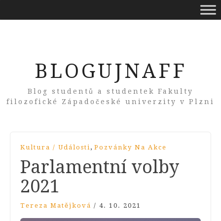
BLOGUJNAFF
Blog studentů a studentek Fakulty
filozofické Západočeské univerzity v Plzni
,
Kultura / Události
Pozvánky Na Akce
Parlamentní volby
2021
Tereza Matějková
/
4. 10. 2021