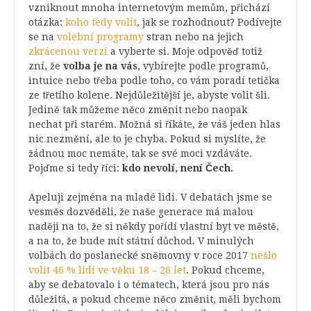
vzniknout mnoha internetovým memům, přichází
otázka:
koho tedy volit
, jak se rozhodnout? Podívejte
se na
volební programy
stran nebo na jejich
zkrácenou verzi
a vyberte si. Moje odpověď totiž
zní, že
volba je na vás
, vybírejte podle programů,
intuice nebo třeba podle toho, co vám poradí tetička
ze třetího kolene. Nejdůležitější je, abyste volit šli.
Jedině tak můžeme něco změnit nebo naopak
nechat při starém. Možná si říkáte, že váš jeden hlas
nic nezmění, ale to je chyba. Pokud si myslíte, že
žádnou moc nemáte, tak se své moci vzdáváte.
Pojďme si tedy říci:
kdo nevolí, není Čech.
Apeluji zejména na mladé lidi. V debatách jsme se
vesměs dozvěděli, že naše generace má malou
naději na to, že si někdy pořídí vlastní byt ve městě,
a na to, že bude mít státní důchod. V minulých
volbách do poslanecké sněmovny v roce 2017
nešlo
volit 46 % lidí ve věku 18 – 26 let
. Pokud chceme,
aby se debatovalo i o tématech, která jsou pro nás
důležitá, a pokud chceme něco změnit, měli bychom