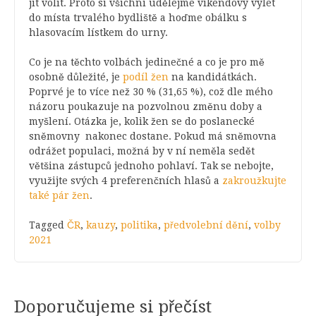
jít volit. Proto si všichni udělejme víkendový výlet
do místa trvalého bydliště a hoďme obálku s
hlasovacím lístkem do urny.
Co je na těchto volbách jedinečné a co je pro mě
osobně důležité, je
podíl žen
na kandidátkách.
Poprvé je to více než 30 % (31,65 %), což dle mého
názoru poukazuje na pozvolnou změnu doby a
myšlení. Otázka je, kolik žen se do poslanecké
sněmovny nakonec dostane. Pokud má sněmovna
odrážet populaci, možná by v ní neměla sedět
většina zástupců jednoho pohlaví. Tak se nebojte,
využijte svých 4 preferenčních hlasů a
zakroužkujte
také pár žen
.
Tagged
ČR
,
kauzy
,
politika
,
předvolební dění
,
volby
2021
Doporučujeme si přečíst