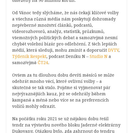
omezeny na 90 milionů korun.
Od Vánoc tedy slýcháme, že nás čekají klíčové volby
a všechna různá média nám poskytují dohromady
nepřeberné množství článků, podcastů,
videorozhovorů, analýz, statistik, průzkumů,
všemožných politických debat a samozřejmě nesmí
chybět volební bizár pro odlehčení. Z těch lepších
médií, která sleduji, mohu zmínit a doporučit
DVTV
,
Týdeník Respekt
, podcast Deníku N –
Studio N
a
samozřejmě
ČT24
.
Ovšem za tu dlouhou dobu devíti měsíců se může
odehrát mnoho věcí, které ovlivní volby
–
a
skutečně se tak stalo. Pojďme si vyjmenovat pár
nejvýraznějších kauz, jež se odehrály během
kampaně a méně nebo více se na preferencích
voličů mohly odrazit.
Na počátku roku 2021 se už nějakou dobu řešil
tendr na výstavbu nového bloku Jaderné elektrárny
Dukovany. Otázkou bylo, zda zahrnout do tendru