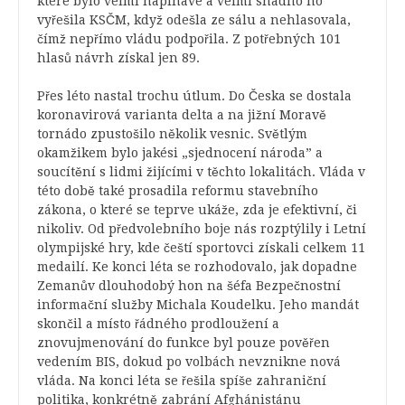
které bylo velmi napínavé a velmi snadno ho
vyřešila KSČM, když odešla ze sálu a nehlasovala,
čímž nepřímo vládu podpořila. Z potřebných 101
hlasů návrh získal jen 89.
Přes léto nastal trochu útlum. Do Česka se dostala
koronavirová varianta delta a na jižní Moravě
tornádo zpustošilo několik vesnic. Světlým
okamžikem bylo jakési
„
sjednocení národa” a
soucítění s lidmi žijícími v těchto lokalitách. Vláda v
této době také prosadila reformu stavebního
zákona, o které se teprve ukáže, zda je efektivní, či
nikoliv. Od předvolebního boje nás rozptýlily i Letní
olympijské hry, kde čeští sportovci získali celkem 11
medailí. Ke konci léta se rozhodovalo, jak dopadne
Zemanův dlouhodobý hon na šéfa Bezpečnostní
informační služby Michala Koudelku. Jeho mandát
skončil a místo řádného prodloužení a
znovujmenování do funkce byl pouze pověřen
vedením BIS, dokud po volbách nevznikne nová
vláda. Na konci léta se řešila spíše zahraniční
politika, konkrétně zabrání Afghánistánu