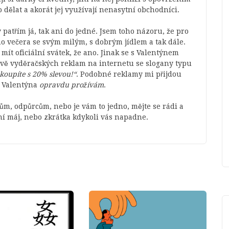
 dělat a akorát jej využívají nenasytní obchodníci.
patřím já, tak ani do jedné. Jsem toho názoru, že pro
ho večera se svým milým, s dobrým jídlem a tak dále.
mít oficiální svátek, že ano. Jinak se s Valentýnem
ově vyděračských reklam na internetu se slogany typu
akoupíte s 20% slevou!“
. Podobné reklamy mi přijdou
od Valentýna
opravdu prožívám
.
čům, odpůrcům, nebo je vám to jedno, mějte se rádi a
ní máj, nebo zkrátka kdykoli vás napadne.