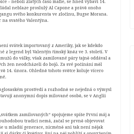
ce – neboli zlatých časů mafie, se hned vybaví 14.
vládal neblaze proslulý Al Capone a právě onoho
gangu svého konkurenta ve zločinu, Bugse Morana.
r na svatého Valentýna.
 není svátek importovaný z Ameriky, jak se kdekdo
é z legend byl Valentýn římský kněz ve 3. století. V
 mužů do války, však zamilované páry tajně oddával a
ch žen neodcházeli do bojů. Za své počínání měl
vě 14. února. Ohledně tohoto světce koluje vícero
ané.
anglosaském prostředí a rozhodně se nejedná o výmysl
stavují anonymní dopis milované osobě, se v Anglii
e „svátkem zamilovaných“ spojujeme spíše První máj a
louhodobou tradici nemá, začal se prvně objevovat
íše u mladší generace, nicméně ani tak není nějak
jí si dárky či květiny, jiní na něj pohlíží s opovržením