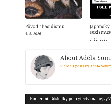
Původ chasidismu
Japonský 
sexismus(
4. 5. 2026
7. 12. 2025
About Adéla So
View all posts by Adéla Som
Navigace
Komentář: Důsledky pokrytectví na nejvyš
pro