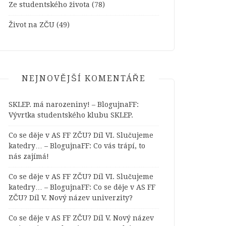
Ze studentského života
(78)
Život na ZČU
(49)
NEJNOVĚJŠÍ KOMENTÁŘE
SKLEP. má narozeniny! – BlogujnaFF
:
Vývrtka studentského klubu SKLEP.
Co se děje v AS FF ZČU? Díl VI. Slučujeme
katedry… – BlogujnaFF
:
Co vás trápí, to
nás zajímá!
Co se děje v AS FF ZČU? Díl VI. Slučujeme
katedry… – BlogujnaFF
:
Co se děje v AS FF
ZČU? Díl V. Nový název univerzity?
Co se děje v AS FF ZČU? Díl V. Nový název