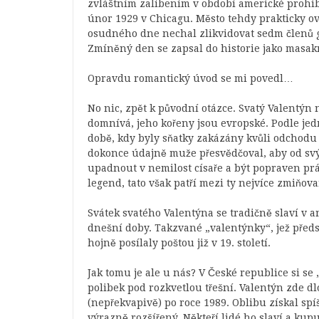
zvláštním zalíbením v období americké prohibi
únor 1929 v Chicagu. Město tehdy prakticky o
osudného dne nechal zlikvidovat sedm členů 
Zmíněný den se zapsal do historie jako masak
Opravdu romantický úvod se mi povedl…
No nic, zpět k původní otázce. Svatý Valentýn
domnívá, jeho kořeny jsou evropské. Podle jedn
době, kdy byly sňatky zakázány kvůli odchodu
dokonce údajně muže přesvědčoval, aby od svý
upadnout v nemilost císaře a být popraven prá
legend, tato však patří mezi ty nejvíce zmiňov
Svátek svatého Valentýna se tradičně slaví v 
dnešní doby. Takzvané „valentýnky“, jež před
hojně posílaly poštou již v 19. století.
Jak tomu je ale u nás? V České republice si s
polibek pod rozkvetlou třešní. Valentýn zde d
(nepřekvapivě) po roce 1989. Oblibu získal sp
výrazně rozšířený. Někteří lidé ho slaví a kupu