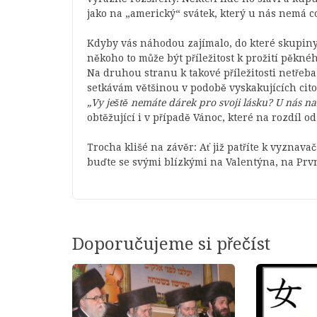
jako na „americký“ svátek, který u nás nemá co
Kdyby vás náhodou zajímalo, do které skupiny 
někoho to může být příležitost k prožití pěkné
Na druhou stranu k takové příležitosti netřeba 
setkávám většinou v podobě vyskakujících cit
„Vy ještě nemáte dárek pro svoji lásku? U nás n
obtěžující i v případě Vánoc, které na rozdíl 
Trocha klišé na závěr: Ať již patříte k vyznava
buďte se svými blízkými na Valentýna, na Prv
Doporučujeme si přečíst