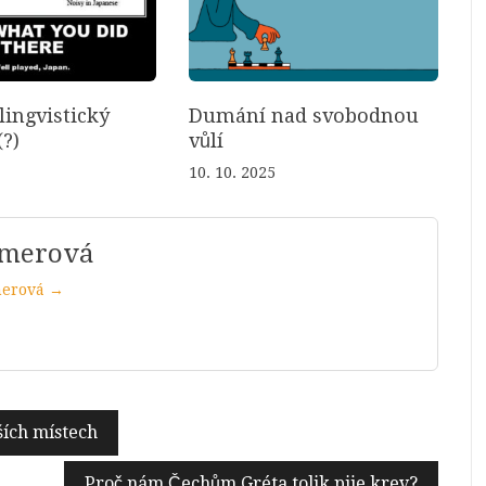
lingvistický
Dumání nad svobodnou
?)
vůlí
10. 10. 2025
mmerová
merová →
ších místech
Proč nám Čechům Gréta tolik pije krev?