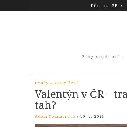
Dění na FF
Blog studentů a
Úvahy A Zamyšlení
Valentýn v ČR – tr
tah?
Adéla Sommerová
/
10. 2. 2021