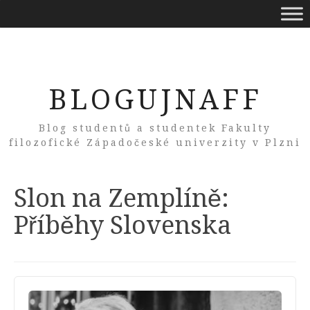
BLOGUJNAFF
Blog studentů a studentek Fakulty
filozofické Západočeské univerzity v Plzni
Tag:
Slon na Zemplíně:
Příběhy Slovenska