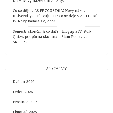
Díl V. Nový název univerzity?
Co se děje v AS FF ZČU? Díl V. Nový název
univerzity? – BlogujnaFF
:
Co se děje v AS FF? Díl
IV. Nový bakalářský obor!
Semestr skončil. A co dál? – BlogujnaFF
:
Pub
Quizy, podpůrná skupina a Slam Poetry ve
SKLEPě?
ARCHIVY
Květen 2026
Leden 2026
Prosinec 2025
Listopad 2025