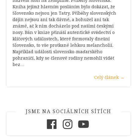
názvem Slon na Zemplíně: Příběhy Slovenska.
Kniha jejímž hlavním posláním bylo dokázat, že
Slovensko nejsou jen Tatry. Příběhy slovenských
dějin nejsou ani tak dávné, a bohužel ani tak
známé, ač k nim docházelo pod našimi českými
nosy. Bán v knize přináší autentické svědectví o
klíčových událostech, které formovaly dnešní
Slovensko, to vše protkané lehkou melancholií.
Například události slovensko-maďarského
pohraničí, kdy se členové rodiny nemohli vidět
bez…
Celý článek
→
JSME NA SOCIÁLNÍCH SÍTÍCH
Facebook
Instagram
Youtube