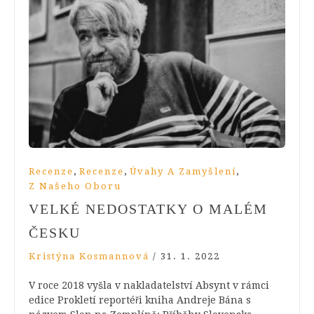
,
,
,
Recenze
Recenze
Úvahy A Zamyšlení
Z Našeho Oboru
VELKÉ NEDOSTATKY O MALÉM
ČESKU
Kristýna Kosmannová
/
31. 1. 2022
V roce 2018 vyšla v nakladatelství Absynt v rámci
edice Prokletí reportéři kniha Andreje Bána s