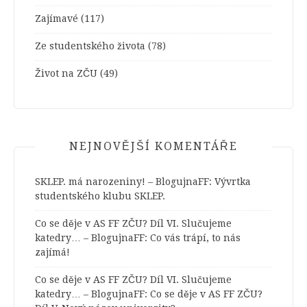
Zajímavé
(117)
Ze studentského života
(78)
Život na ZČU
(49)
NEJNOVĚJŠÍ KOMENTÁŘE
SKLEP. má narozeniny! – BlogujnaFF
:
Vývrtka
studentského klubu SKLEP.
Co se děje v AS FF ZČU? Díl VI. Slučujeme
katedry… – BlogujnaFF
:
Co vás trápí, to nás
zajímá!
Co se děje v AS FF ZČU? Díl VI. Slučujeme
katedry… – BlogujnaFF
:
Co se děje v AS FF ZČU?