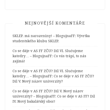
NEJNOVĚJŠÍ KOMENTÁŘE
SKLEP. má narozeniny! – BlogujnaFF
:
Vývrtka
studentského klubu SKLEP.
Co se děje v AS FF ZČU? Díl VI. Slučujeme
katedry… – BlogujnaFF
:
Co vás trápí, to nás
zajímá!
Co se děje v AS FF ZČU? Díl VI. Slučujeme
katedry… – BlogujnaFF
:
Co se děje v AS FF ZČU?
Díl V. Nový název univerzity?
Co se děje v AS FF ZČU? Díl V. Nový název
univerzity? – BlogujnaFF
:
Co se děje v AS FF? Díl
IV. Nový bakalářský obor!