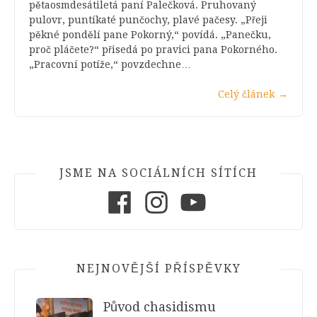
pětaosmdesátiletá paní Palečková. Pruhovaný
pulovr, puntíkaté punčochy, plavé pačesy. „Přeji
pěkné pondělí pane Pokorný,“ povídá. „Panečku,
proč pláčete?“ přisedá po pravici pana Pokorného.
„Pracovní potíže,“ povzdechne…
Celý článek
→
JSME NA SOCIÁLNÍCH SÍTÍCH
Facebook
Instagram
Youtube
NEJNOVĚJŠÍ PŘÍSPĚVKY
Původ chasidismu