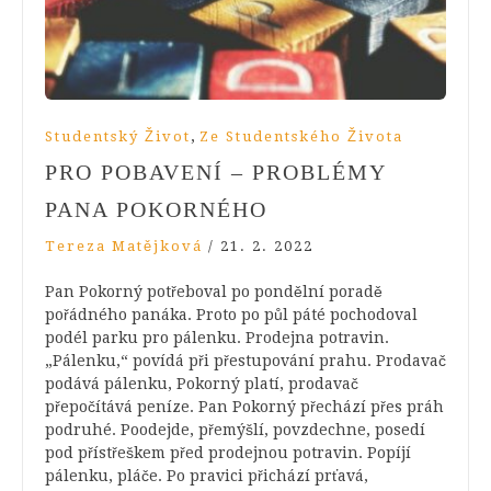
,
Studentský Život
Ze Studentského Života
PRO POBAVENÍ – PROBLÉMY
PANA POKORNÉHO
Tereza Matějková
/
21. 2. 2022
Pan Pokorný potřeboval po pondělní poradě
pořádného panáka. Proto po půl páté pochodoval
podél parku pro pálenku. Prodejna potravin.
„Pálenku,“ povídá při přestupování prahu. Prodavač
podává pálenku, Pokorný platí, prodavač
přepočítává peníze. Pan Pokorný přechází přes práh
podruhé. Poodejde, přemýšlí, povzdechne, posedí
pod přístřeškem před prodejnou potravin. Popíjí
pálenku, pláče. Po pravici přichází prťavá,