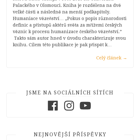
Palackého v Olomouci. Kniha je rozdělena na dvě
velké části a následně na menší podkapitoly.
Humaniace vězeňství… „Pokus o popis různorodosti
definic a přístupů aktérů světa za mřížemi českých
věznic k procesu humanizace českého vězeňství.”
Takto sám autor hned v úvodu charakterizuje svou
knihu. Cílem této publikace je pak přispět k…
Celý článek
→
JSME NA SOCIÁLNÍCH SÍTÍCH
Facebook
Instagram
Youtube
NEJNOVĚJŠÍ PŘÍSPĚVKY