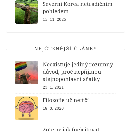
Severní Korea netradičním
pohledem
15. 11. 2025
NEJČTENĚJŠÍ ČLÁNKY
Neexistuje jediný rozumný
důvod, proč nepřijmou
stejnopohlavní sňatky
25. 1. 2021
Filozofie už nefrčí
18. 3. 2020
Zotero: jak (ne)citovat