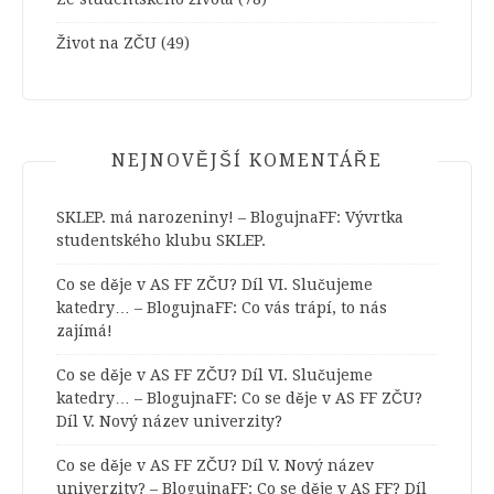
Život na ZČU
(49)
NEJNOVĚJŠÍ KOMENTÁŘE
SKLEP. má narozeniny! – BlogujnaFF
:
Vývrtka
studentského klubu SKLEP.
Co se děje v AS FF ZČU? Díl VI. Slučujeme
katedry… – BlogujnaFF
:
Co vás trápí, to nás
zajímá!
Co se děje v AS FF ZČU? Díl VI. Slučujeme
katedry… – BlogujnaFF
:
Co se děje v AS FF ZČU?
Díl V. Nový název univerzity?
Co se děje v AS FF ZČU? Díl V. Nový název
univerzity? – BlogujnaFF
:
Co se děje v AS FF? Díl