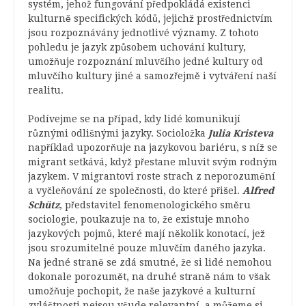
systém, jehož fungování předpokládá existenci
kulturně specifických kódů, jejichž prostřednictvím
jsou rozpoznávány jednotlivé významy. Z tohoto
pohledu je jazyk způsobem uchování kultury,
umožňuje rozpoznání mluvčího jedné kultury od
mluvčího kultury jiné a samozřejmě i vytváření naší
realitu.
Podívejme se na případ, kdy lidé komunikují
různými odlišnými jazyky. Socioložka
Julia Kristeva
například upozorňuje na jazykovou bariéru, s níž se
migrant setkává, když přestane mluvit svým rodným
jazykem. V migrantovi roste strach z neporozumění
a vyčleňování ze společnosti, do které přišel.
Alfred
Schütz
, představitel fenomenologického směru
sociologie, poukazuje na to, že existuje mnoho
jazykových pojmů, které mají několik konotací, jež
jsou srozumitelné pouze mluvčím daného jazyka.
Na jedné straně se zdá smutné, že si lidé nemohou
dokonale porozumět, na druhé straně nám to však
umožňuje pochopit, že naše jazykové a kulturní
zvláštnosti nejsou všude relevantní, a můžeme si