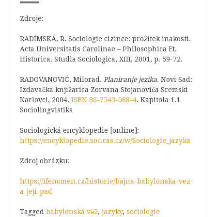
Zdroje
:
RADÍMSKÁ, R. Sociologie cizince: prožitek inakosti.
Acta Universitatis Carolinae – Philosophica Et.
Historica. Studia Sociologica, XIII, 2001, p. 59-72.
RADOVANOVIĆ, Milorad.
Planiranje jezika
. Novi Sad:
Izdavačka knjižarica Zorvana Stojanovića Sremski
Karlovci, 2004.
ISBN
86-7543-088-4
.
Kapitola 1.1
Sociolingvistika
Sociologická encyklopedie [online]:
https://encyklopedie.soc.cas.cz/w/Sociologie_jazyka
Zdroj obrázku:
https://ifenomen.cz/historie/bajna-babylonska-vez-
a-jeji-pad
Tagged
babylonská věž
,
jazyky
,
sociologie