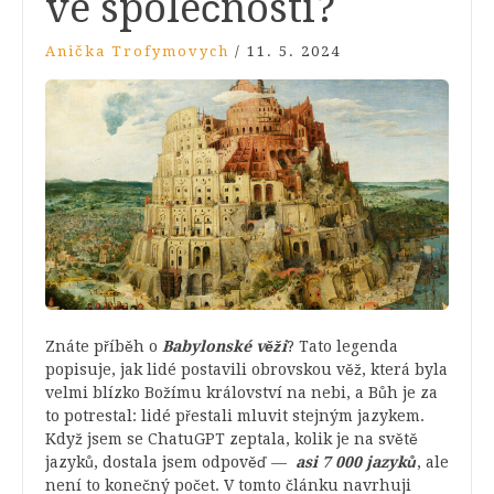
ve společnosti?
Anička Trofymovych
/
11. 5. 2024
Znáte příběh o
Babylonské věži
? Tato legenda
popisuje, jak lidé postavili obrovskou věž, která byla
velmi blízko Božímu království na nebi, a Bůh je za
to potrestal: lidé přestali mluvit stejným jazykem.
Když jsem se ChatuGPT zeptala, kolik je na světě
jazyků, dostala jsem odpověď
—
asi 7 000 jazyků
, ale
není to konečný počet. V tomto článku navrhuji