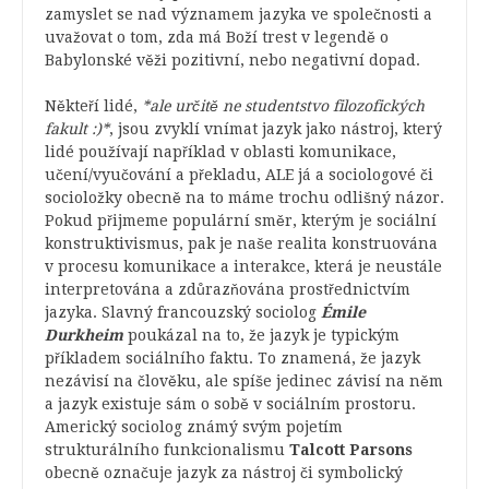
zamyslet se nad významem jazyka ve společnosti a
uvažovat o tom, zda má Boží trest v legendě o
Babylonské věži pozitivní, nebo negativní dopad.
Někteří lidé,
*ale určitě ne studentstvo filozofických
fakult :)*
, jsou zvyklí vnímat jazyk jako nástroj, který
lidé používají například v oblasti komunikace,
učení/vyučování a překladu, ALE já a sociologové či
socioložky obecně na to máme trochu odlišný názor.
Pokud přijmeme populární směr, kterým je sociální
konstruktivismus, pak je naše realita konstruována
v procesu komunikace a interakce, která je neustále
interpretována a zdůrazňována prostřednictvím
jazyka. Slavný francouzský sociolog
Émile
Durkheim
poukázal na to, že jazyk je typickým
příkladem sociálního faktu. To znamená, že jazyk
nezávisí na člověku, ale spíše jedinec závisí na něm
a jazyk existuje sám o sobě v sociálním prostoru.
Americký sociolog známý svým pojetím
strukturálního funkcionalismu
Talcott Parsons
obecně označuje jazyk za nástroj či symbolický