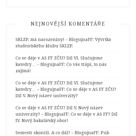
NEJNOVĚJŠÍ KOMENTÁŘE
SKLEP. má narozeniny! – BlogujnaFF
:
Vývrtka
studentského klubu SKLEP.
Co se děje v AS FF ZČU? Díl VI. Slučujeme
katedry… – BlogujnaFF
:
Co vás trápí, to nás
zajímá!
Co se děje v AS FF ZČU? Díl VI. Slučujeme
katedry… – BlogujnaFF
:
Co se děje v AS FF ZČU?
Díl V. Nový název univerzity?
Co se děje v AS FF ZČU? Díl V. Nový název
univerzity? – BlogujnaFF
:
Co se děje v AS FF? Díl
IV. Nový bakalářský obor!
Semestr skončil. A co dál? – BlogujnaFF
:
Pub