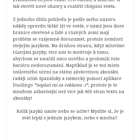
tak otevřít nové obzory a rozšířit chápání světa.
Z jednoho úhlu pohledu je podle mého názoru
někdy opravdu těžké žít ve světě, v němž jsou dnes
hranice otevřené a lidé z různých zemí mají
problém se vzájemně dorozumět, protože nemluví
stejným jazykem. Na druhou stranu, když mluvíme
různými jazyky, více nás to motivuje k tomu,
abychom se naučili něco nového a prolomili tuto
bariéru nedorozumění.
Například já se teď místo
usilovného učení na státní závěrečnou zkoušku
raději učím španělsky a německy pomocí aplikace
Duolingo
*neplatí mi za reklamu :)*
, protože je to
mnohem zábavnější než více jak 400 stran textu na
zkoušky!
Kolik jazyků umíte nebo se učíte? Myslíte si, že je
svět lepší s jedním jazykem, nebo s mnoha?