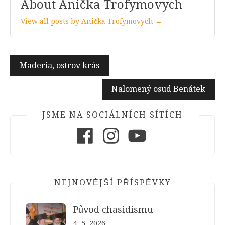
About Anička Trofymovych
View all posts by Anička Trofymovych →
Navigace
Maderia, ostrov krás
pro
Nalomený osud Benátek
příspěvek
JSME NA SOCIÁLNÍCH SÍTÍCH
Facebook
Instagram
Youtube
NEJNOVĚJŠÍ PŘÍSPĚVKY
Původ chasidismu
4. 5. 2026