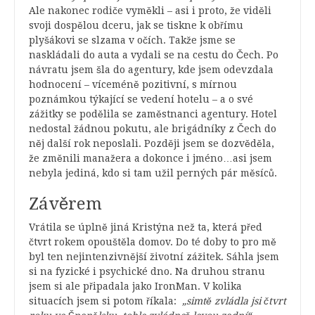
Ale nakonec rodiče vyměkli – asi i proto, že viděli
svoji dospělou dceru, jak se tiskne k obřímu
plyšákovi se slzama v očích. Takže jsme se
naskládali do auta a vydali se na cestu do Čech. Po
návratu jsem šla do agentury, kde jsem odevzdala
hodnocení – víceméně pozitivní, s mírnou
poznámkou týkající se vedení hotelu – a o své
zážitky se podělila se zaměstnanci agentury. Hotel
nedostal žádnou pokutu, ale brigádníky z Čech do
něj další rok neposlali. Později jsem se dozvěděla,
že změnili manažera a dokonce i jméno…asi jsem
nebyla jediná, kdo si tam užil perných pár měsíců.
Závěrem
Vrátila se úplně jiná Kristýna než ta, která před
čtvrt rokem opouštěla domov. Do té doby to pro mě
byl ten nejintenzivnější životní zážitek. Sáhla jsem
si na fyzické i psychické dno. Na druhou stranu
jsem si ale připadala jako IronMan. V kolika
situacích jsem si potom říkala:
„simtě zvládla jsi čtvrt