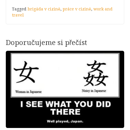
Tagged
brigáda v cizině
,
práce v cizině
,
work and
travel
Doporučujeme si přečíst