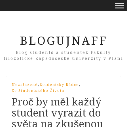
BLOGUJNAFF
Blog studentů a studentek Fakulty
filozofické Západočeské univerzity v Plzni
,
,
Nezařazené
Studentský Rádce
Ze Studentského Života
Proč by měl každý
student vyrazit do
světa na zkušenou