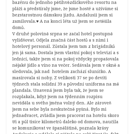
bazénu do jednoho pětihvězdičkového resortu na
pláži a předstíraly jsme, že jsme hosté a užíváme si
bezstarostnou dámskou jízdu. Andalusii jsem si
zamilovala.♥ A na konci léta už jsem se netěšila
domů.
V druhé polovině srpna se začal hotel postupně
vylidňovat. Odjela značná část hostů a s nimi i
hotelový personál. Zůstala jsem tam z brigádníků
jen já sama. Dostala jsem vlastní pokoj s televizí a s
lednicí, takže jsem si na pokoj vždycky propašovala
nějaké jídlo a víno na večer. Sedávala jsem v okně a
sledovala, jak nad hotelem zachází sluníčko. A
masírovala si nohy. Z velikosti 37 se po devíti
týdnech stala solidní 39 a původní uniforma na mě
plandala. Unavená jsem byla tak, že jsem se
rozplakala, když jsem na týdenním rozpisu
neviděla u svého jména volný den. Ale zároveň
jsem na sebe byla neskutečně pyšná. Bylo mi
jednadvacet, zvládla jsem pracovat na hotelu skoro
tři a půl tisíce kilometrů daleko od domova, naučila
se komunikovat ve španělštině, poznala krásy