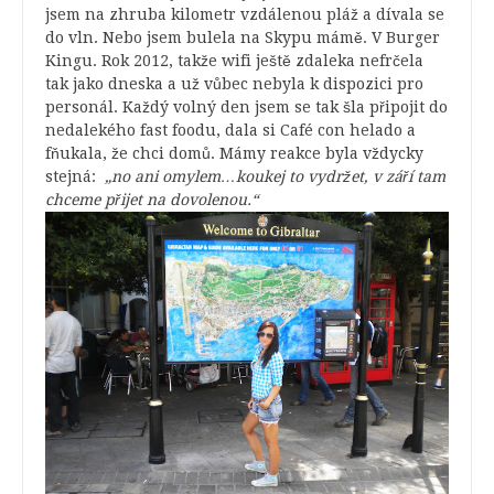
jsem na zhruba kilometr vzdálenou pláž a dívala se
do vln. Nebo jsem bulela na Skypu mámě. V Burger
Kingu. Rok 2012, takže wifi ještě zdaleka nefrčela
tak jako dneska a už vůbec nebyla k dispozici pro
personál. Každý volný den jsem se tak šla připojit do
nedalekého fast foodu, dala si Café con helado a
fňukala, že chci domů. Mámy reakce byla vždycky
stejná:
„no ani omylem…koukej to vydržet, v září tam
chceme přijet na dovolenou.“