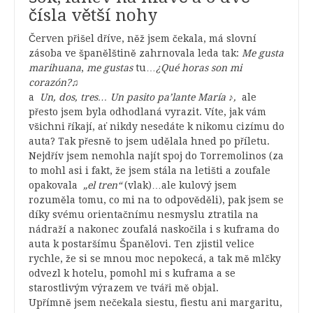
čísla větší nohy
Červen přišel dříve, něž jsem čekala, má slovní
zásoba ve španělštině zahrnovala leda tak:
Me gusta
marihuana
,
me gustas
tu…
¿Qué horas son mi
corazón?♫
a
Un, dos, tres… Un pasito pa’lante María ♪,
ale
přesto jsem byla odhodlaná vyrazit. Víte, jak vám
všichni říkají, ať nikdy nesedáte k nikomu cizímu do
auta? Tak přesně to jsem udělala hned po příletu.
Nejdřív jsem nemohla najít spoj do Torremolinos (za
to mohl asi i fakt, že jsem stála na letišti a zoufale
opakovala
„el tren“
(vlak)…ale kulový jsem
rozuměla tomu, co mi na to odpověděli), pak jsem se
díky svému orientačnímu nesmyslu ztratila na
nádraží a nakonec zoufalá naskočila i s kuframa do
auta k postaršímu Španělovi. Ten zjistil velice
rychle, že si se mnou moc nepokecá, a tak mě mlčky
odvezl k hotelu, pomohl mi s kuframa a se
starostlivým výrazem ve tváři mě objal.
Upřímně jsem nečekala siestu, fiestu ani margaritu,