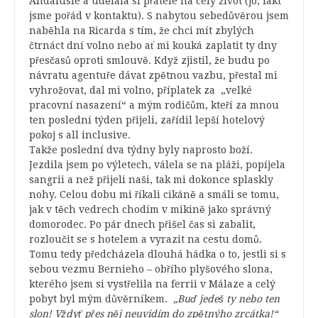
Andalusie a udělala si přátele na celý život (jo, fakt
jsme pořád v kontaktu). S nabytou sebedůvěrou jsem
naběhla na Ricarda s tím, že chci mít zbylých
čtrnáct dní volno nebo ať mi kouká zaplatit ty dny
přesčasů oproti smlouvě. Když zjistil, že budu po
návratu agentuře dávat zpětnou vazbu, přestal mi
vyhrožovat, dal mi volno, příplatek za „velké
pracovní nasazení“ a mým rodičům, kteří za mnou
ten poslední týden přijeli, zařídil lepší hotelový
pokoj s all inclusive.
Takže poslední dva týdny byly naprosto boží.
Jezdila jsem po výletech, válela se na pláži, popíjela
sangrii a než přijeli naši, tak mi dokonce splaskly
nohy. Celou dobu mi říkali cikáně a smáli se tomu,
jak v těch vedrech chodím v mikině jako správný
domorodec. Po pár dnech přišel čas si zabalit,
rozloučit se s hotelem a vyrazit na cestu domů.
Tomu tedy předcházela dlouhá hádka o to, jestli si s
sebou vezmu Bernieho – obřího plyšového slona,
kterého jsem si vystřelila na ferrii v Málaze a celý
pobyt byl mým důvěrníkem.
„Buď jedeš ty nebo ten
slon! Vždyť přes něj neuvidím do zpětnýho zrcátka!“