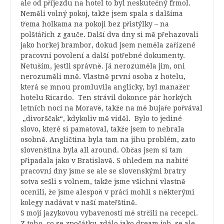
ale od příjezdu na hotel to byl neskutečný frmol.
Neměli volný pokoj, takže jsem spala s dalšíma
třema holkama na pokoji bez přistýlky – na
polštářích z gauče. Další dva dny si mě přehazovali
jako horkej brambor, dokud jsem neměla zařízené
pracovní povolení a další potřebné dokumenty.
Netuším, jestli správně. Já nerozuměla jim, oni
nerozuměli mně. Vlastně první osoba z hotelu,
která se mnou promluvila anglicky, byl manažer
hotelu Ricardo. Ten strávil dokonce pár horkých
letních nocí na Moravě, takže na mě bujaře pořvával
„divorščak“, kdykoliv mě viděl. Bylo to jediné
slovo, které si pamatoval, takže jsem to nebrala
osobně. Angličtina byla tam na jihu problém, zato
slovenština byla all around. Občas jsem si tam
připadala jako v Bratislavě. S ohledem na nabité
pracovní dny jsme se ale se slovenskými bratry
sotva sešli s volnem, takže jsme všichni vlastně
ocenili, že jsme alespoň v práci mohli s některými
kolegy nadávat v naší mateřštině.
S mojí jazykovou vybaveností mě strčili na recepci.
Z toho, co se zpočátku zdálo jako dream job, se ale