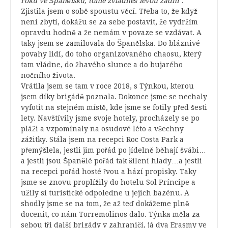
roku ve Španělsku, tohle zvládneš levou zadní“
.
Zjistila jsem o sobě spoustu věcí. Třeba to, že když
není zbytí, dokážu se za sebe postavit, že vydržím
opravdu hodně a že nemám v povaze se vzdávat. A
taky jsem se zamilovala do Španělska. Do bláznivé
povahy lidí, do toho organizovaného chaosu, který
tam vládne, do žhavého slunce a do bujarého
nočního života.
Vrátila jsem se tam v roce 2018, s Týnkou, kterou
jsem díky brigádě poznala. Dokonce jsme se nechaly
vyfotit na stejném místě, kde jsme se fotily před šesti
lety. Navštívily jsme svoje hotely, procházely se po
pláži a vzpomínaly na osudové léto a všechny
zážitky. Stála jsem na recepci Roc Costa Park a
přemýšlela, jestli jim pořád po jídelně běhají švábi…
a jestli jsou Španělé pořád tak šílení hlady…a jestli
na recepci pořád hosté řvou a hází propisky. Taky
jsme se znovu proplížily do hotelu Sol Príncipe a
užily si turistické odpoledne u jejich bazénu. A
shodly jsme se na tom, že až teď dokážeme plně
docenit, co nám Torremolinos dalo. Týnka měla za
sebou tři další brigády v zahraničí, já dva Erasmy ve