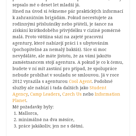
sepsalo mé o deset let mladší já.
Hned na úvod si řekneme pár praktických informací
k zahraničním brigádám. Pokud necestujete za
rodinnými příslušníky nebo přáteli, je šance na
získání krátkodobého přivýdělku v cizině poměrně
malá. Proto většina sází na zajeté pracovní
agentury, které nabízejí práci i s ubytováním
(pochopitelně za nemalý bakšiš). Sice si moc
nevyděláte, ale máte jistotu, že za vámi jakožto
zaměstnancem stojí agentura. A pokud je co k čemu,
budete v ní mít zastání pro případ, že spolupráce
nebude probíhat v souladu se smlouvou. Já v roce
2012 vyrazila s agenturou
Cool Agent
. Podobné
služby ale nabízí i řada dalších jako
Student
Agency
,
Camp Leaders
,
Czech Us
nebo
Information
Planet
.
Mé požadavky byly:
Mallorca,
minimálně na dva měsíce,
práce jakákoliv, jen ne s dětmi.