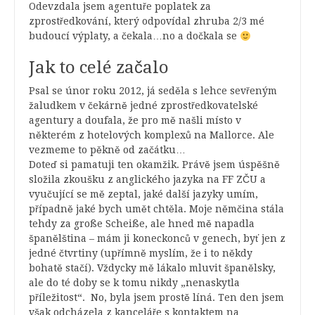
Odevzdala jsem agentuře poplatek za
zprostředkování, který odpovídal zhruba 2/3 mé
budoucí výplaty, a čekala…no a dočkala se
Jak to celé začalo
Psal se únor roku 2012, já seděla s lehce sevřeným
žaludkem v čekárně jedné zprostředkovatelské
agentury a doufala, že pro mě našli místo v
některém z hotelových komplexů na Mallorce. Ale
vezmeme to pěkně od začátku…
Doteď si pamatuji ten okamžik. Právě jsem úspěšně
složila zkoušku z anglického jazyka na FF ZČU a
vyučující se mě zeptal, jaké další jazyky umím,
případně jaké bych umět chtěla. Moje němčina stála
tehdy za große Scheiße, ale hned mě napadla
španělština – mám ji koneckonců v genech, byť jen z
jedné čtvrtiny (upřímně myslím, že i to někdy
bohatě stačí). Vždycky mě lákalo mluvit španělsky,
ale do té doby se k tomu nikdy „nenaskytla
příležitost“. No, byla jsem prostě líná. Ten den jsem
však odcházela z kanceláře s kontaktem na