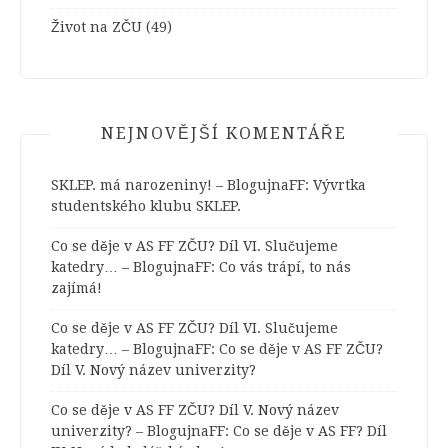
Život na ZČU
(49)
NEJNOVĚJŠÍ KOMENTÁŘE
SKLEP. má narozeniny! – BlogujnaFF
:
Vývrtka
studentského klubu SKLEP.
Co se děje v AS FF ZČU? Díl VI. Slučujeme
katedry… – BlogujnaFF
:
Co vás trápí, to nás
zajímá!
Co se děje v AS FF ZČU? Díl VI. Slučujeme
katedry… – BlogujnaFF
:
Co se děje v AS FF ZČU?
Díl V. Nový název univerzity?
Co se děje v AS FF ZČU? Díl V. Nový název
univerzity? – BlogujnaFF
:
Co se děje v AS FF? Díl