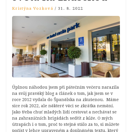
Kristýna Vozková
/
31. 8. 2022
Úplnou náhodou jsem při pátečním večeru narazila
na svůj pravěký blog a článek o tom, jak jsem se v
roce 2012 vydala do Španělska na zkušenou. Máme
sice rok 2022, ale některé věci se zkrátka nemění.
Jako třeba chuť mladých lidí cestovat a nechávat se
na zahraničních brigádách sedřít z kůže. O mých
útrapách i o tom, proč to stejně stálo za to, si můžete
počíst v lehce upraveném a doplněném textu, který