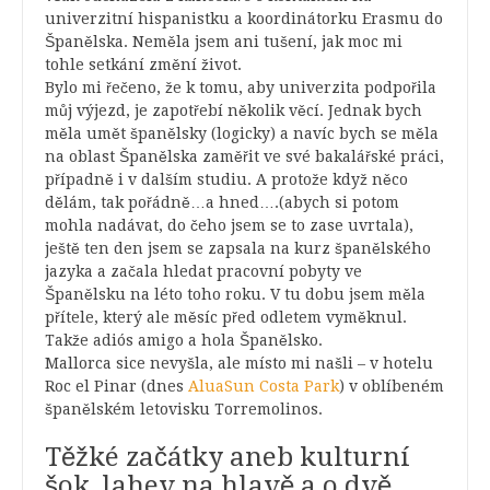
univerzitní hispanistku a koordinátorku Erasmu do
Španělska. Neměla jsem ani tušení, jak moc mi
tohle setkání změní život.
Bylo mi řečeno, že k tomu, aby univerzita podpořila
můj výjezd, je zapotřebí několik věcí. Jednak bych
měla umět španělsky (logicky) a navíc bych se měla
na oblast Španělska zaměřit ve své bakalářské práci,
případně i v dalším studiu. A protože když něco
dělám, tak pořádně…a hned….(abych si potom
mohla nadávat, do čeho jsem se to zase uvrtala),
ještě ten den jsem se zapsala na kurz španělského
jazyka a začala hledat pracovní pobyty ve
Španělsku na léto toho roku. V tu dobu jsem měla
přítele, který ale měsíc před odletem vyměknul.
Takže adiós amigo a hola Španělsko.
Mallorca sice nevyšla, ale místo mi našli – v hotelu
Roc el Pinar (dnes
AluaSun Costa Park
) v oblíbeném
španělském letovisku Torremolinos.
Těžké začátky aneb kulturní
šok, lahev na hlavě a o dvě