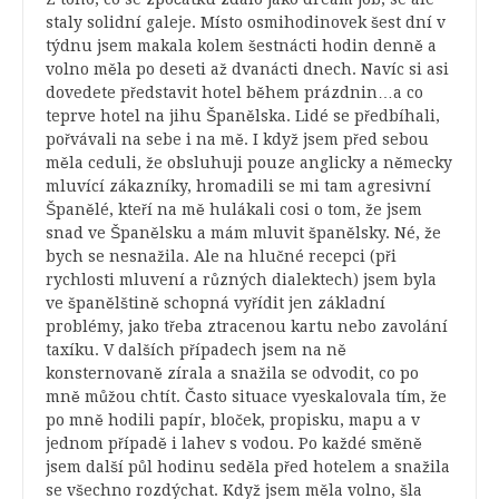
staly solidní galeje. Místo osmihodinovek šest dní v
týdnu jsem makala kolem šestnácti hodin denně a
volno měla po deseti až dvanácti dnech. Navíc si asi
dovedete představit hotel během prázdnin…a co
teprve hotel na jihu Španělska. Lidé se předbíhali,
pořvávali na sebe i na mě. I když jsem před sebou
měla ceduli, že obsluhuji pouze anglicky a německy
mluvící zákazníky, hromadili se mi tam agresivní
Španělé, kteří na mě hulákali cosi o tom, že jsem
snad ve Španělsku a mám mluvit španělsky. Né, že
bych se nesnažila. Ale na hlučné recepci (při
rychlosti mluvení a různých dialektech) jsem byla
ve španělštině schopná vyřídit jen základní
problémy, jako třeba ztracenou kartu nebo zavolání
taxíku. V dalších případech jsem na ně
konsternovaně zírala a snažila se odvodit, co po
mně můžou chtít. Často situace vyeskalovala tím, že
po mně hodili papír, bloček, propisku, mapu a v
jednom případě i lahev s vodou. Po každé směně
jsem další půl hodinu seděla před hotelem a snažila
se všechno rozdýchat. Když jsem měla volno, šla