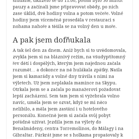
snídaně, uklízelo se do 11:00, potom bylo 30 minut
pauzy a začínali jsme připravovat obědy, po nich
zase úklid, dvě hodiny volna a potom večeře. Volné
hodiny jsem víceméně proseděla v restauraci s
nohama nahoře a těšila se na volný den u moře.
A pak jsem dofňukala
A tak šel den za dnem. Aniž bych si to uvědomovala,
zvykla jsem si na bláznivý režim, na všudypřítomný
řev dětí i dospělých, kterým jsem najednou začala
rozumět… a dokonce na ně hulákala zpátky. Našla
jsem si kamarády a volné dny trávila s nimi na
výletech. Už jsem neplakala mamince na Skypu.
Otrkala jsem se a začala po manažerovi požadovat
lepší zacházení. Sem tam jsem si vyžebrala volno
navíc, uměla jsem se ozvat, když se mi něco
nelíbilo, a měla jsem zastání i u hotelového
personálu. Konečně jsem si začala svůj pobyt
pořádně užívat. Jezdila jsem na výlety do
Benalmádeny, centra Torremolinos, do Málagy i na
Gibraltar. Párkrát jsme se s holkama propašovaly k