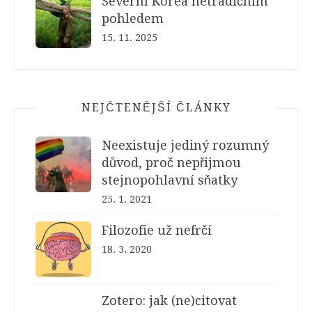
Severní Korea netradičním
pohledem
15. 11. 2025
NEJČTENĚJŠÍ ČLÁNKY
Neexistuje jediný rozumný
důvod, proč nepřijmou
stejnopohlavní sňatky
25. 1. 2021
Filozofie už nefrčí
18. 3. 2020
Zotero: jak (ne)citovat