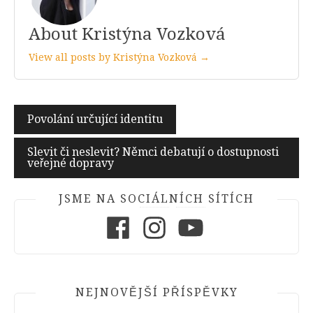
About Kristýna Vozková
View all posts by Kristýna Vozková →
Navigace
Povolání určující identitu
pro
Slevit či neslevit? Němci debatují o dostupnosti
příspěvek
veřejné dopravy
JSME NA SOCIÁLNÍCH SÍTÍCH
Facebook
Instagram
Youtube
NEJNOVĚJŠÍ PŘÍSPĚVKY