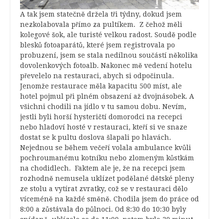
A tak jsem statečně držela tři týdny, dokud jsem
nezkolabovala přímo za pultíkem. Z čehož měli
kolegové šok, ale turisté velkou radost. Soudě podle
blesků fotoaparátů, které jsem registrovala po
probuzení, jsem se stala nedílnou součástí několika
dovolenkových fotoalb. Nakonec mě vedení hotelu
převelelo na restauraci, abych si odpočinula.
Jenomže restaurace měla kapacitu 500 míst, ale
hotel pojmul při plném obsazení až dvojnásobek. A
všichni chodili na jídlo v tu samou dobu. Nevím,
jestli byli horší hysteričtí domorodci na recepci
nebo hladoví hosté v restauraci, kteří si ve snaze
dostat se k pultu doslova šlapali po hlavách.
Nejednou se během večeří volala ambulance kvůli
pochroumanému kotníku nebo zlomeným kůstkám
na chodidlech. Faktem ale je, že na recepci jsem
rozhodně nemusela uklízet podělané dětské pleny
ze stolu a vytírat zvratky, což se v restauraci dělo
víceméně na každé směně. Chodila jsem do práce od
8:00 a zůstávala do půlnoci. Od 8:30 do 10:30 byly