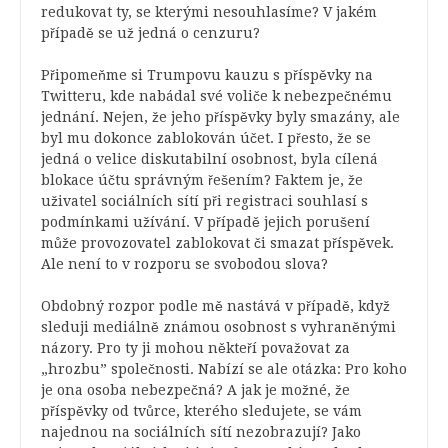
redukovat ty, se kterými nesouhlasíme? V jakém
případě se už jedná o cenzuru?
Připomeňme si Trumpovu kauzu s příspěvky na
Twitteru, kde nabádal své voliče k nebezpečnému
jednání. Nejen, že jeho příspěvky byly smazány, ale
byl mu dokonce zablokován účet. I přesto, že se
jedná o velice diskutabilní osobnost, byla cílená
blokace účtu správným řešením? Faktem je, že
uživatel sociálních sítí při registraci souhlasí s
podmínkami užívání. V případě jejich porušení
může provozovatel zablokovat či smazat příspěvek.
Ale není to v rozporu se svobodou slova?
Obdobný rozpor podle mě nastává v případě, když
sleduji mediálně známou osobnost s vyhraněnými
názory. Pro ty ji mohou někteří považovat za
„hrozbu” společnosti. Nabízí se ale otázka: Pro koho
je ona osoba nebezpečná? A jak je možné, že
příspěvky od tvůrce, kterého sledujete, se vám
najednou na sociálních sítí nezobrazují? Jako