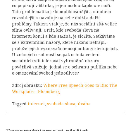
co popisuji v článku, je jen malou kapkou v moři.
Tato problematika je komplikovanější a mnohem
rozsáhlejší a navaluje na sebe další a další
problémy. Faktem však je, že nás sociální sítě velice
silně ovlivňují. Určit, kde svoboda slova na
internetu končí a kde začíná, je složité. Setkáváme
se s extrémními názory, které nikoho netrápí,
protože jejich vyznavači nemají miliony sledujících.
U známých osobností se pak ochota vedení
sociálních sítí tolerovat vyhraněné názory
povážlivě snižuje. Jedná se o ochranu publika nebo
o omezování svobod jednotlivce?
Zdroj obrázku:
Where Free Speech Goes to Die: The
Workplace – Bloomberg
Tagged
internet
,
svoboda slova
,
úvaha