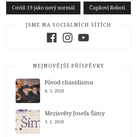
Navigace
Covid-19 jako nový normál
Čapkovi Roboti
pro
příspěvek
JSME NA SOCIÁLNÍCH SÍTÍCH
Facebook
Instagram
Youtube
NEJNOVĚJŠÍ PŘÍSPĚVKY
Původ chasidismu
4. 5. 2026
Mezisvěty Josefa Šímy
3. 1. 2026