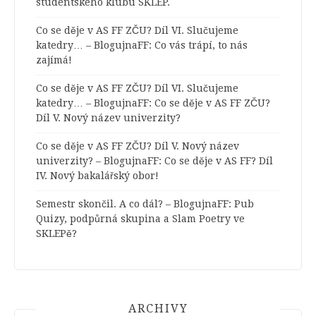
studentského klubu SKLEP.
Co se děje v AS FF ZČU? Díl VI. Slučujeme
katedry… – BlogujnaFF
:
Co vás trápí, to nás
zajímá!
Co se děje v AS FF ZČU? Díl VI. Slučujeme
katedry… – BlogujnaFF
:
Co se děje v AS FF ZČU?
Díl V. Nový název univerzity?
Co se děje v AS FF ZČU? Díl V. Nový název
univerzity? – BlogujnaFF
:
Co se děje v AS FF? Díl
IV. Nový bakalářský obor!
Semestr skončil. A co dál? – BlogujnaFF
:
Pub
Quizy, podpůrná skupina a Slam Poetry ve
SKLEPě?
ARCHIVY