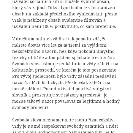
uživatel sociálních sítí si můžete vybírat obsah,
který vás zajímá. Díky algoritmům je vám nabízen
obsah na základě předchozího vyhledávání, přesto
však je nabízený obsah evidentně filtrován a
uživateli není 100% poskytnuto, co sám preferuje.
V dnešním online světě se tak pomalu zdá, že
můžete dostat více let za mřížemi
za vyjádření
nekorektního názoru, než když někomu úmyslně
fyzicky ublížíte a tím pádem spácháte trestný čin.
Svobodu slova rámuje tenká linie a vždy záleží i na
kulturním prostředí, ve kterém je toto posuzováno.
Pro vývoj společnosti bylo vždy zásadní předávání
názorů, i těch kritických. Přesto však záleží i na
formě sdělení. Pokud uživatel používá vulgární
slovník a prezentuje své názory agresivně, je
možné takový názor považovat za legitimní a hodný
svobody projevu?
Svoboda slova neznamená, že mohu říkat cokoliv,
vždy je nutné respektovat svobody ostatních a nést
za svá slova zodpovědnost.
Samozřejmě vím, že to,