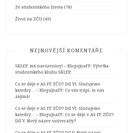
Ze studentského života
(78)
Život na ZČU
(49)
NEJNOVĚJŠÍ KOMENTÁŘE
SKLEP. má narozeniny! – BlogujnaFF
:
Vývrtka
studentského klubu SKLEP.
Co se děje v AS FF ZČU? Díl VI. Slučujeme
katedry… – BlogujnaFF
:
Co vás trápí, to nás
zajímá!
Co se děje v AS FF ZČU? Díl VI. Slučujeme
katedry… – BlogujnaFF
:
Co se děje v AS FF ZČU?
Díl V. Nový název univerzity?
Co se děje v AS FF ZČU? Díl V. Nový název