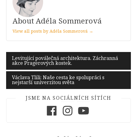
About Adéla Sommerová
View all posts by Adéla Sommerová →
Navigace
Levitující poválečná architektura. Záchranná
akce Pragerových kostek.
pro
příspěvek
Václava Tlili: Naše cesta ke spolupráci s
nejstarší univerzitou světa
JSME NA SOCIÁLNÍCH SÍTÍCH
Facebook
Instagram
Youtube