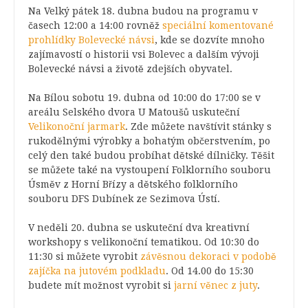
Na Velký pátek 18. dubna budou na programu v
časech 12:00 a 14:00 rovněž
speciální komentované
prohlídky Bolevecké návsi
, kde se dozvíte mnoho
zajímavostí o historii vsi Bolevec a dalším vývoji
Bolevecké návsi a životě zdejších obyvatel.
Na Bílou sobotu 19. dubna od 10:00 do 17:00 se v
areálu Selského dvora U Matoušů uskuteční
Velikonoční jarmark
. Zde můžete navštívit stánky s
rukodělnými výrobky a bohatým občerstvením, po
celý den také budou probíhat dětské dílničky. Těšit
se můžete také na vystoupení Folklorního souboru
Úsměv z Horní Břízy a dětského folklorního
souboru DFS Dubínek ze Sezimova Ústí.
V neděli 20. dubna se uskuteční dva kreativní
workshopy s velikonoční tematikou. Od 10:30 do
11:30 si můžete vyrobit
závěsnou dekoraci v podobě
zajíčka na jutovém podkladu
. Od 14.00 do 15:30
budete mít možnost vyrobit si
jarní věnec z juty
.