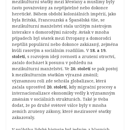
mezikulturní sňatky mezi křesťany a muslimy byly
často považovány za nepřijatelné nebo dokonce
heretické. Během období koloniálních impérií, jako
byla Britská, Francouzská a Španělská říše, se
mezikulturní manželství stala určitým nástrojem
interakce s domorodými národy. Avšak v mnoha
případech byl sňatek mezi Evropany a domorodci
nepříliš populární nebo dokonce zakázaný, zejména
kvůli rasovým a sociálním rozdílům. V
18. a 19.
století
, s rozvojem idejí rovnosti a zrušení otroctví,
začalo docházet k posunu v pohledu na
mezikulturní manželství. Ve
20. století
se pak postoj
k mezikulturním sňatkům výrazně změnil;
významnou roli zde sehrála globalizace, která
začala uprostřed
20. století
, kdy migrační procesy a
internacionalizace ekonomiky vedly k významným
změnám v sociálních strukturách. Také je třeba
dodat, že po druhé světové válce byly v mnoha
zemích zrušeny zákony, které mezirasové sňatky
zakazovaly.
V průběhu lidské historie byl jedním z hlavních