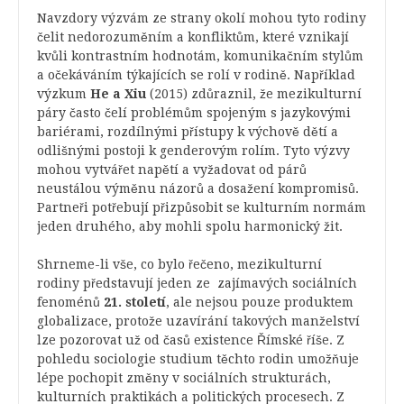
Navzdory výzvám ze strany okolí mohou tyto rodiny
čelit nedorozuměním a konfliktům, které vznikají
kvůli kontrastním hodnotám, komunikačním stylům
a očekáváním týkajících se rolí v rodině. Například
výzkum
He a Xiu
(2015) zdůraznil, že mezikulturní
páry často čelí problémům spojeným s jazykovými
bariérami, rozdílnými přístupy k výchově dětí a
odlišnými postoji k genderovým rolím. Tyto výzvy
mohou vytvářet napětí a vyžadovat od párů
neustálou výměnu názorů a dosažení kompromisů.
Partneři potřebují přizpůsobit se kulturním normám
jeden druhého, aby mohli spolu harmonický žit.
Shrneme-li vše, co bylo řečeno, mezikulturní
rodiny představují jeden ze zajímavých sociálních
fenoménů
21. století
, ale nejsou pouze produktem
globalizace, protože uzavírání takových manželství
lze pozorovat už od časů existence Římské říše. Z
pohledu sociologie studium těchto rodin umožňuje
lépe pochopit změny v sociálních strukturách,
kulturních praktikách a politických procesech. Z