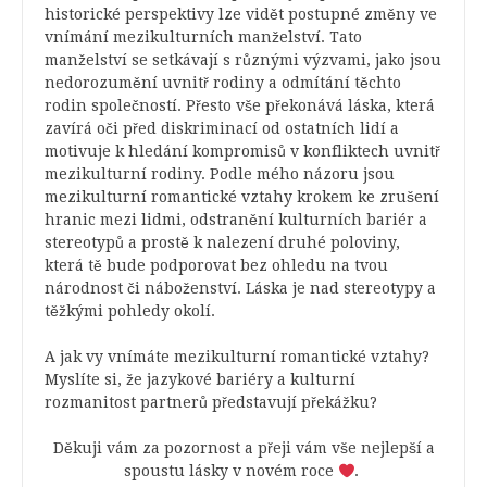
historické perspektivy lze vidět postupné změny ve
vnímání mezikulturních manželství. Tato
manželství se setkávají s různými výzvami, jako jsou
nedorozumění uvnitř rodiny a odmítání těchto
rodin společností. Přesto vše překonává láska, která
zavírá oči před diskriminací od ostatních lidí a
motivuje k hledání kompromisů v konfliktech uvnitř
mezikulturní rodiny. Podle mého názoru jsou
mezikulturní romantické vztahy krokem ke zrušení
hranic mezi lidmi, odstranění kulturních bariér a
stereotypů a prostě k nalezení druhé poloviny,
která tě bude podporovat bez ohledu na tvou
národnost či náboženství. Láska je nad stereotypy a
těžkými pohledy okolí.
A jak vy vnímáte mezikulturní romantické vztahy?
Myslíte si, že jazykové bariéry a kulturní
rozmanitost partnerů představují překážku?
Děkuji vám za pozornost a přeji vám vše nejlepší a
spoustu lásky v novém roce
.