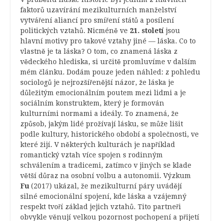
faktorů uzavírání mezikulturních manželství
vytváření aliancí pro smíření států a posílení
politických vztahů. Nicméně ve
21. století
jsou
hlavní motivy pro takové vztahy jiné — láska. Co to
vlastně je ta láska? O tom, co znamená láska z
vědeckého hlediska, si určitě promluvíme v dalším
mém článku. Dodám pouze jeden náhled: z pohledu
sociologů je nejrozšířenější názor, že láska je
důležitým emocionálním poutem mezi lidmi a je
sociálním konstruktem, který je formován
kulturními normami a ideály. To znamená, že
způsob, jakým lidé prožívají lásku, se může lišit
podle kultury, historického období a společnosti, ve
které žijí. V některých kulturách je například
romantický vztah více spojen s rodinným
schválením a tradicemi, zatímco v jiných se klade
větší důraz na osobní volbu a autonomii. Výzkum
Fu
(2017) ukázal, že mezikulturní páry uvádějí
silné emocionální spojení, kde láska a vzájemný
respekt tvoří základ jejich vztahů. Tito partneři
obvykle věnují velkou pozornost pochopení a přijetí