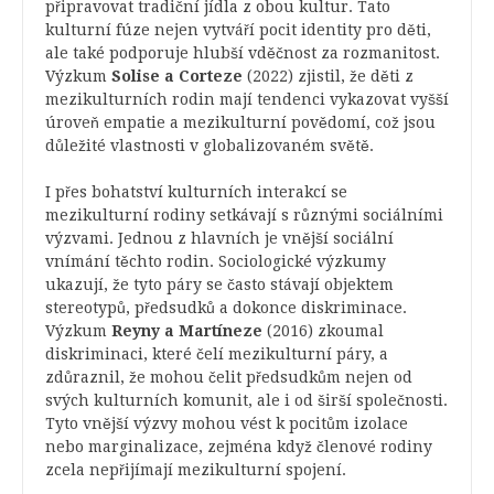
připravovat tradiční jídla z obou kultur. Tato
kulturní fúze nejen vytváří pocit identity pro děti,
ale také podporuje hlubší vděčnost za rozmanitost.
Výzkum
Solise a Corteze
(2022) zjistil, že děti z
mezikulturních rodin mají tendenci vykazovat vyšší
úroveň empatie a mezikulturní povědomí, což jsou
důležité vlastnosti v globalizovaném světě.
I přes bohatství kulturních interakcí se
mezikulturní rodiny setkávají s různými sociálními
výzvami. Jednou z hlavních je vnější sociální
vnímání těchto rodin. Sociologické výzkumy
ukazují, že tyto páry se často stávají objektem
stereotypů, předsudků a dokonce diskriminace.
Výzkum
Reyny a Martíneze
(2016) zkoumal
diskriminaci, které čelí mezikulturní páry, a
zdůraznil, že mohou čelit předsudkům nejen od
svých kulturních komunit, ale i od širší společnosti.
Tyto vnější výzvy mohou vést k pocitům izolace
nebo marginalizace, zejména když členové rodiny
zcela nepřijímají mezikulturní spojení.