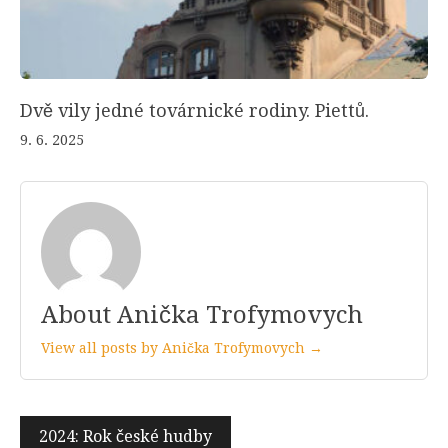
Dvě vily jedné továrnické rodiny. Piettů.
9. 6. 2025
About Anička Trofymovych
View all posts by Anička Trofymovych →
Navigace
2024: Rok české hudby