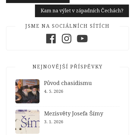
pro
Kam na výlet v západních Čechách?
příspěvek
JSME NA SOCIÁLNÍCH SÍTÍCH
Facebook
Instagram
Youtube
NEJNOVĚJŠÍ PŘÍSPĚVKY
Původ chasidismu
4. 5. 2026
Mezisvěty Josefa Šímy
3. 1. 2026