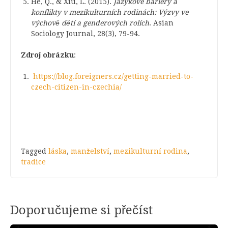
He, Q., & Xiu, L. (2015).
Jazykové bariéry a
konflikty v mezikulturních rodinách: Výzvy ve
výchově dětí a genderových rolích
. Asian
Sociology Journal, 28(3), 79-94.
Zdroj obrázku
:
https://blog.foreigners.cz/getting-married-to-
czech-citizen-in-czechia/
Tagged
láska
,
manželství
,
mezikulturní rodina
,
tradice
Doporučujeme si přečíst