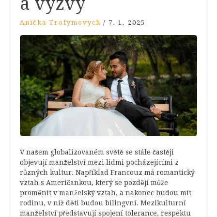
a výzvy
Anička Trofymovych
/
7. 1. 2025
V našem globalizovaném světě se stále častěji
objevují manželství mezi lidmi pocházejícími z
různých kultur. Například Francouz má romantický
vztah s Američankou, který se později může
proměnit v manželský vztah, a nakonec budou mít
rodinu, v níž děti budou bilingvní. Mezikulturní
manželství představují spojení tolerance, respektu