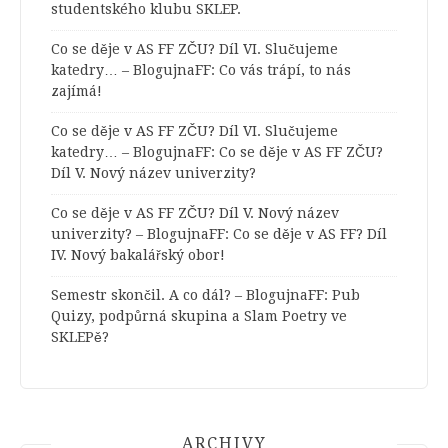
studentského klubu SKLEP.
Co se děje v AS FF ZČU? Díl VI. Slučujeme
katedry… – BlogujnaFF
:
Co vás trápí, to nás
zajímá!
Co se děje v AS FF ZČU? Díl VI. Slučujeme
katedry… – BlogujnaFF
:
Co se děje v AS FF ZČU?
Díl V. Nový název univerzity?
Co se děje v AS FF ZČU? Díl V. Nový název
univerzity? – BlogujnaFF
:
Co se děje v AS FF? Díl
IV. Nový bakalářský obor!
Semestr skončil. A co dál? – BlogujnaFF
:
Pub
Quizy, podpůrná skupina a Slam Poetry ve
SKLEPě?
ARCHIVY