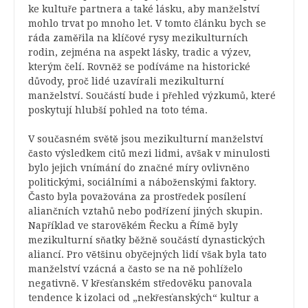
ke kultuře partnera a také lásku, aby manželství
mohlo trvat po mnoho let. V tomto článku bych se
ráda zaměřila na klíčové rysy mezikulturních
rodin, zejména na aspekt lásky, tradic a výzev,
kterým čelí. Rovněž se podíváme na historické
důvody, proč lidé uzavírali mezikulturní
manželství. Součástí bude i přehled výzkumů, které
poskytují hlubší pohled na toto téma.
V současném světě jsou mezikulturní manželství
často výsledkem citů mezi lidmi, avšak v minulosti
bylo jejich vnímání do značné míry ovlivněno
politickými, sociálními a náboženskými faktory.
Často byla považována za prostředek posílení
aliančních vztahů nebo podřízení jiných skupin.
Například ve starověkém Řecku a Římě byly
mezikulturní sňatky běžně součástí dynastických
aliancí. Pro většinu obyčejných lidí však byla tato
manželství vzácná a často se na ně pohlíželo
negativně. V křesťanském středověku panovala
tendence k izolaci od „nekřesťanských“ kultur a