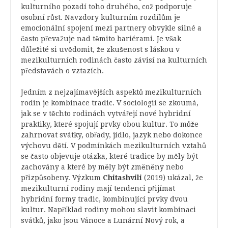
kulturního pozadí toho druhého, což podporuje
osobní růst. Navzdory kulturním rozdílům je
emocionální spojení mezi partnery obvykle silné a
často převažuje nad těmito bariérami. Je však
důležité si uvědomit, že zkušenost s láskou v
mezikulturních rodinách často závisí na kulturních
představách o vztazích.
Jedním z nejzajímavějších aspektů mezikulturních
rodin je kombinace tradic. V sociologii se zkoumá,
jak se v těchto rodinách vytvářejí nové hybridní
praktiky, které spojují prvky obou kultur. To může
zahrnovat svátky, obřady, jídlo, jazyk nebo dokonce
výchovu dětí. V podmínkách mezikulturních vztahů
se často objevuje otázka, které tradice by měly být
zachovány a které by měly být změněny nebo
přizpůsobeny. Výzkum
Chitashvili
(2019) ukázal, že
mezikulturní rodiny mají tendenci přijímat
hybridní formy tradic, kombinující prvky dvou
kultur. Například rodiny mohou slavit kombinaci
svátků, jako jsou Vánoce a Lunární Nový rok, a